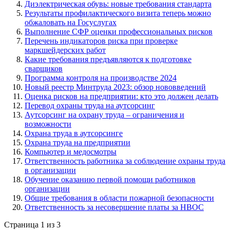
Диэлектрическая обувь: новые требования стандарта
Результаты профилактического визита теперь можно
обжаловать на Госуслугах
Выполнение СФР оценки профессиональных рисков
Перечень индикаторов риска при проверке
маркшейдерских работ
Какие требования предъявляются к подготовке
сварщиков
Программа контроля на производстве 2024
Новый реестр Минтруда 2023: обзор нововведений
Оценка рисков на предприятии: кто это должен делать
Перевод охраны труда на аутсорсинг
Аутсорсинг на охрану труда – ограничения и
возможности
Охрана труда в аутсорсинге
Охрана труда на предприятии
Компьютер и медосмотры
Ответственность работника за соблюдение охраны труда
в организации
Обучение оказанию первой помощи работников
организации
Общие требования в области пожарной безопасности
Ответственность за несовершение платы за НВОС
Страница 1 из 3