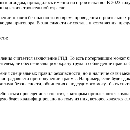
ным исходом, приходилось именно на строительство. В 2023 го
инадлежит строительной отрасли.
ении правил безопасности во время проведения строительных раб
о два приговора. В зависимости от состава преступления, пред
сти;
тупления считается заключение ГПД. То есть потерпевшим может
дателем, не обеспечивающим охрану труда и соблюдение правил 
дения специальных правил безопасности, но и наличие связи м
 пострадавшего при получении травмы. Например, если будет до
лами безопасности, обвинения с подсудимого могут быть снят
ребоваться проведение экспертиз, к которым привлекаются ком
ело будет квалифицировано по тому из них, которое является с