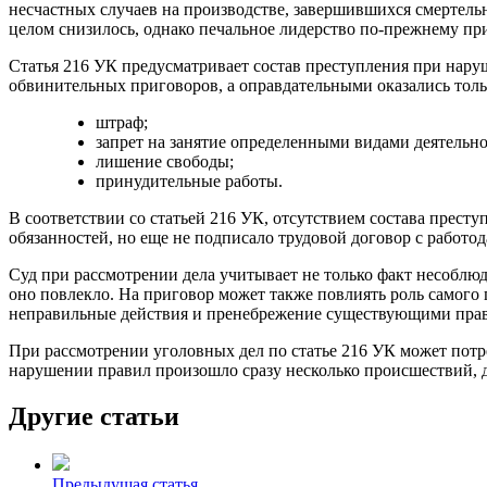
несчастных случаев на производстве, завершившихся смертель
целом снизилось, однако печальное лидерство по-прежнему пр
Статья 216 УК предусматривает состав преступления при наруш
обвинительных приговоров, а оправдательными оказались тольк
штраф;
запрет на занятие определенными видами деятельно
лишение свободы;
принудительные работы.
В соответствии со статьей 216 УК, отсутствием состава прес
обязанностей, но еще не подписало трудовой договор с работо
Суд при рассмотрении дела учитывает не только факт несоблю
оно повлекло. На приговор может также повлиять роль самого
неправильные действия и пренебрежение существующими прави
При рассмотрении уголовных дел по статье 216 УК может пот
нарушении правил произошло сразу несколько происшествий, д
Другие статьи
Предыдущая статья