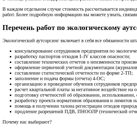
В каждом отдельном случае стоимость рассчитывается индивид
работ. Более подробную информацию вы можете узнать, связа
Перечень работ по экологическому аут
Экологический аутсорсинг включает в себя все обязанности шт
консультирование сотрудников предприятия по экологич
разработку паспортов отходов I–IV классов опасности;
составление технических отчетов о неизменности произв
оформление первичной учетной документации (журналов 
составление статистической отчетности по форме 2-ТП;
заполнение и подача формы (отчета) 4-ОС;
организацию и проведение обучения сотрудников предпр
расчет квартальной платы за негативное воздействие на
подготовку отчетностей об образовании, использовании,
разработку проекта нормативов образования и лимитов н
помощь в получении талона регистрации отходов природо
продление разрешений ПДВ, ПНООЛР (технический отче
Почему нас выбирают?