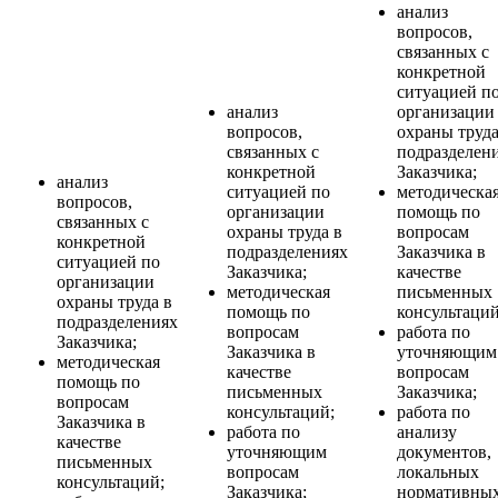
анализ
вопросов,
связанных с
конкретной
ситуацией п
анализ
организации
вопросов,
охраны труда
связанных с
подразделен
конкретной
Заказчика;
анализ
ситуацией по
методическа
вопросов,
организации
помощь по
связанных с
охраны труда в
вопросам
конкретной
подразделениях
Заказчика в
ситуацией по
Заказчика;
качестве
организации
методическая
письменных
охраны труда в
помощь по
консультаций
подразделениях
вопросам
работа по
Заказчика;
Заказчика в
уточняющим
методическая
качестве
вопросам
помощь по
письменных
Заказчика;
вопросам
консультаций;
работа по
Заказчика в
работа по
анализу
качестве
уточняющим
документов,
письменных
вопросам
локальных
консультаций;
Заказчика;
нормативны