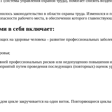
(системы управления охраной труда), помогает снизить воздей
илось законодательство в области охраны труда. Изменился и по
опасности рабочего места, в обеспечении которого главенству
и в себя включает:
ющих на здоровье человека – развитие профессиональных заболе
ровья;
овней профессиональных рисков или недопущению повышения и
приятий путем проведения последующих (повторных) оценок у
аждом цикле закручивается на один виток. Повторяющиеся цик