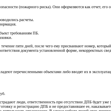
асности (пожарного риска). Они оформляются как отчет, его о
оводились расчеты.
формация.
объект требованиям ПБ.
аховки.
 течение пяти дней, после чего ему присваивают номер, которы
соответствия документа установленной форме, некорректных све
ладеют перечисленными объектами либо вводят их в эксплуатаци
уб.
пострадают люди, ответственность при отсутствии ДПБ будет уже
готовку и регистрацию ДПБ и не предоставившее ее, наказываетс
о деятельность организации. В случае гибели людей срок лишени