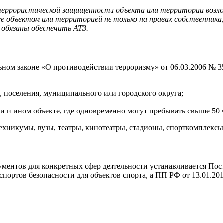
еррористической защищенности объекта или территории возло
е объектом или территорией не только на правах собственника, 
й обязаны обеспечить АТЗ.
м законе «О противодействии терроризму» от 06.03.2006 № 35-ФЗ
 поселения, муниципального или городского округа;
и и ином объекте, где одновременно могут пребывать свыше 50 
ехникумы, вузы, театры, кинотеатры, стадионы, спорткомплекс
ументов для конкретных сфер деятельности устанавливается По
портов безопасности для объектов спорта, а ПП РФ от 13.01.201