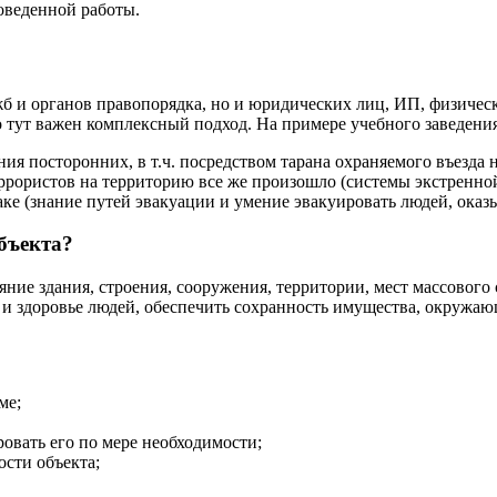
оведенной работы.
жб и органов правопорядка, но и юридических лиц, ИП, физичес
 тут важен комплексный подход. На примере учебного заведени
я посторонних, в т.ч. посредством тарана охраняемого въезда 
рористов на территорию все же произошло (системы экстренной 
ке (знание путей эвакуации и умение эвакуировать людей, оказ
бъекта?
яние здания, строения, сооружения, территории, мест массовог
 и здоровье людей, обеспечить сохранность имущества, окружаю
ме;
ровать его по мере необходимости;
сти объекта;