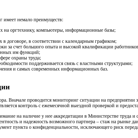
нг имеет немало преимуществ:
дах на оргтехнику, компьютеры, информационные базы;
 в договоре, в соответствии с календарным графиком;
роки за счет большого опыта и высокой квалификации работник
енных им функций;
фере охраны труда;
бходимости поддерживается связь с властными структурами;
ечения и самых современных информационных баз.
ции
ора. Вначале проводится мониторинг ситуации на предприятии за
твляется контроль с ежемесячной выездной проверкой и предост
мание на наличие у нее аккредитации в Министерстве труда и 
тентность и надежность возможного партнера – стаж на рынке 
 документ пункта о конфиденциальности, исключающего риск пер