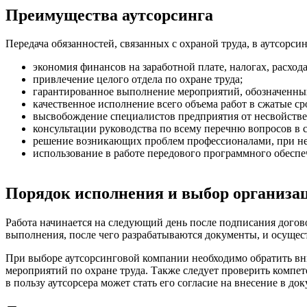
Преимущества аутсорсинга
Передача обязанностей, связанных с охраной труда, в аутсорси
экономия финансов на заработной плате, налогах, расхо
привлечение целого отдела по охране труда;
гарантированное выполнение мероприятий, обозначенных
качественное исполнение всего объема работ в сжатые с
высвобождение специалистов предприятия от несвойств
консультации руководства по всему перечню вопросов в с
решение возникающих проблем профессионалами, при нео
использование в работе передового программного обесп
Порядок исполнения и выбор организа
Работа начинается на следующий день после подписания догов
выполнения, после чего разрабатываются документы, и осущес
При выборе аутсорсинговой компании необходимо обратить вни
мероприятий по охране труда. Также следует проверить компе
в пользу аутсорсера может стать его согласие на внесение в