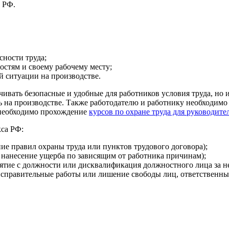
а РФ.
сности труда;
остям и своему рабочему месту;
й ситуации на производстве.
ечивать безопасные и удобные для работников условия труда, но
ь на производстве. Также работодателю и работнику необходимо 
 необходимо прохождение
курсов по охране труда для руководите
кса РФ:
е правил охраны труда или пунктов трудового договора);
 нанесение ущерба по зависящим от работника причинам);
нятие с должности или дисквалификация должностного лица за н
исправительные работы или лишение свободы лиц, ответственных