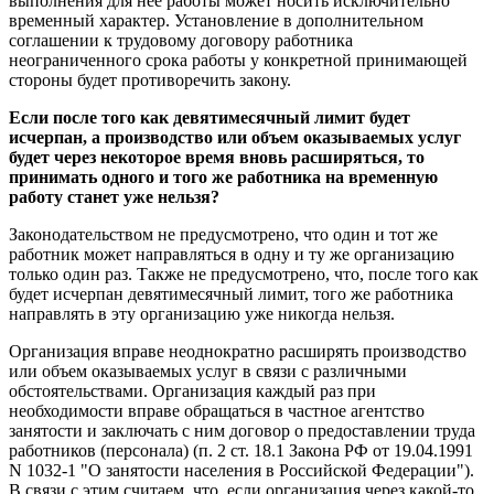
выполнения для нее работы может носить исключительно
временный характер. Установление в дополнительном
соглашении к трудовому договору работника
неограниченного срока работы у конкретной принимающей
стороны будет противоречить закону.
Если после того как девятимесячный лимит будет
исчерпан, а производство или объем оказываемых услуг
будет через некоторое время вновь расширяться, то
принимать одного и того же работника на временную
работу станет уже нельзя?
Законодательством не предусмотрено, что один и тот же
работник может направляться в одну и ту же организацию
только один раз. Также не предусмотрено, что, после того как
будет исчерпан девятимесячный лимит, того же работника
направлять в эту организацию уже никогда нельзя.
Организация вправе неоднократно расширять производство
или объем оказываемых услуг в связи с различными
обстоятельствами. Организация каждый раз при
необходимости вправе обращаться в частное агентство
занятости и заключать с ним договор о предоставлении труда
работников (персонала) (п. 2 ст. 18.1 Закона РФ от 19.04.1991
N 1032-1 "О занятости населения в Российской Федерации").
В связи с этим считаем, что, если организация через какой-то