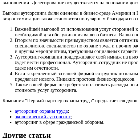
выполнении. Делегирование осуществляется на основании дог
Выгоды аутсорсинга были оценены в бизнес-среде Америки и Е
вид оптимизации также становится популярным благодаря его
Важнейшей выгодой от использования услуг сторонней ко
необходимой для обслуживания вашего бизнеса. Ваши спе
Вторым по значимости преимуществом является оптимизац
специалистов, специалистов по охране труда и прочих ра
и другим мероприятиям, требующим социальных гаранти
Аутсорсинг-компании поддерживают свой имидж на высок
будет вести профессионал. Аутсорсинг-сотрудник не прос
сдаче им отчетности.
Если закрепленный за вашей фирмой сотрудник по каким
предлагает нового. Никаких простоев бизнес-процессов.
Также вашей фирме не требуется оплачивать расходы по а
стоимость услуг аутсорсинга.
Компания “Первый партнер охраны труда” предлагает следующ
аутсорсинг охраны труда
;
экологический аутсорсинг
;
аутсорсинг в сфере гражданской обороны.
Другие статьи