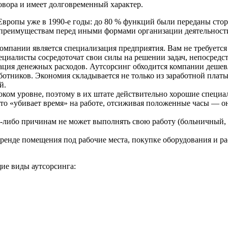
овора и имеет долговременный характер.
вропы уже в 1990-е годы: до 80 % функций были переданы стор
 преимуществам перед иными формами организации деятельност
мпании является специализация предприятия. Вам не требуется
циалисты сосредоточат свои силы на решении задач, непосредст
ия денежных расходов. Аутсорсинг обходится компании дешевле
ботников. Экономия складывается не только из заработной плат
й.
ом уровне, поэтому в их штате действительно хорошие специал
то «убивает время» на работе, отсиживая положенные часы — он 
-либо причинам не может выполнять свою работу (больничный, о
ренде помещения под рабочие места, покупке оборудования и ра
ие виды аутсорсинга: